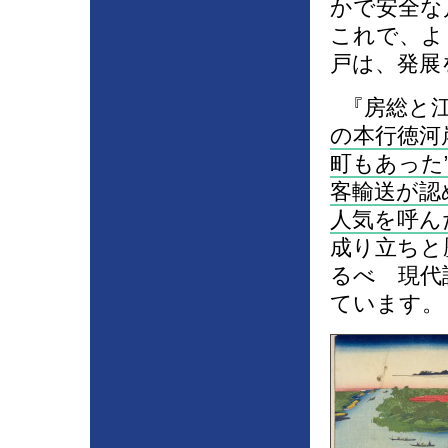
かで安全な
これで、よ
戸は、発展
『房総と江
の本行徳河
町もあった
客輸送が認
人気を呼ん
成り立ちと
るべ 現代
ています。