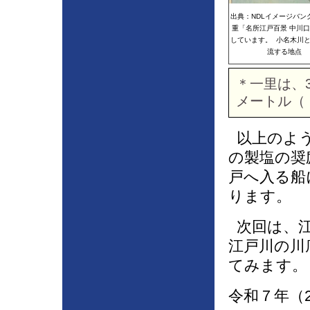
出典：NDLイメージバン
重「名所江戸百景 中川
しています。 小名木川
流する地点
＊一里は、3
メートル（『
以上のよう
の製塩の奨
戸へ入る船
ります。
次回は、江
江戸川の川
てみます。
令和７年（2