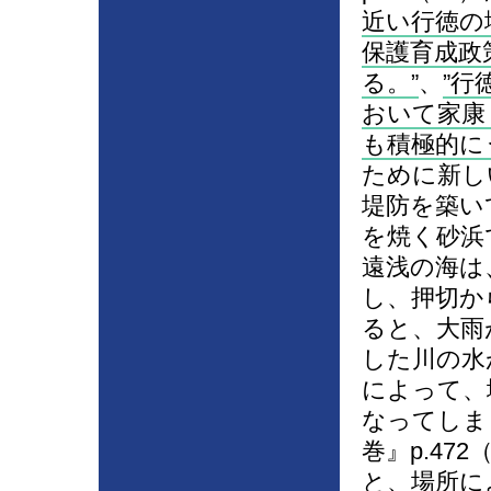
近い行徳の
保護育成政
る。
、
行
おいて家康
も積極的に
ために新し
堤防を築い
を焼く砂浜
遠浅の海は
し、押切か
ると、大雨
した川の水
によって、
なってしま
巻』p.472
と、場所に