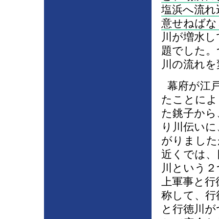
塩浜へ流れ
意せねばな
川が増水し
題でした。
川の流れを
幕府が江戸
たことによ
た銚子から
り川伝いに
がりました
近くでは、
川という２
上軍事と行徳
称して、行
と行徳川が