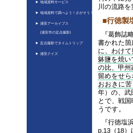
地域資料サービス
川の流路を
地域資料で調べよう！さがそう！
■行徳製
浦安アーカイブス
(浦安市の定点撮影)
『葛飾誌略
書かれた箇
定点撮影でタイムトリップ
に、わけて
浦安クイズ
躰鹽を焼い
の比、甲州
留めをせら
おおきに苦
年）の、武
とで、戦国
うです。
『行徳塩浜
p.13（18