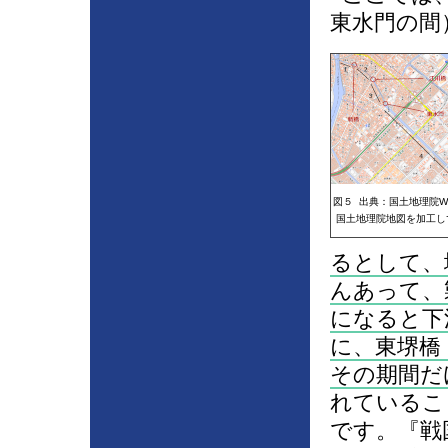
東水門の間
図５ 出典：国土地理院W
国土地理院地図を加工し
るとして、
んあって、
になると下
に、東堺橋
その期間だ
れているこ
です。『戦