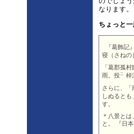
のでしょう
なります。
ちょっと一
『葛飾記』
寝（さねの
「葛郡孤村
雨。投㆓棹
さらに、「
しぬるとも
す。
＊八景とは
と。 『日本