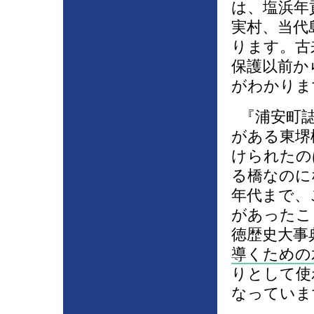
は、塩浜年
実村、当代
ります。古
保護以前か
がわかりま
『浦安町誌
がある東堺
けられたの
る橋なのに
年代まで、
があったこ
徳歴史大事
導くための
りとして使
なっていま