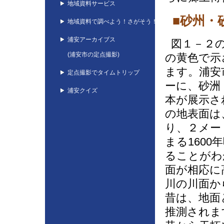
地域資料サービス
■砂州・
地域資料で調べよう！さがそう！
浦安アーカイブス
図１－２の
(浦安市の定点撮影)
の黄色で示
ます。浦安
定点撮影でタイムトリップ
ーに、砂洲
浦安クイズ
本が展示さ
の地表面は
り、２メー
まる160
ることがわ
面が相応に
川の川面か
昔は、地面
推測されま