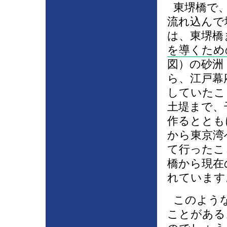
東堺橋で、
流れ込んで
は、東堺橋
を導くため
図）の砂洲
ら、江戸幕
していたこ
土堤まで、
作るととも
から東京湾
て行ったこ
橋から現在
れています
このような
ことがある