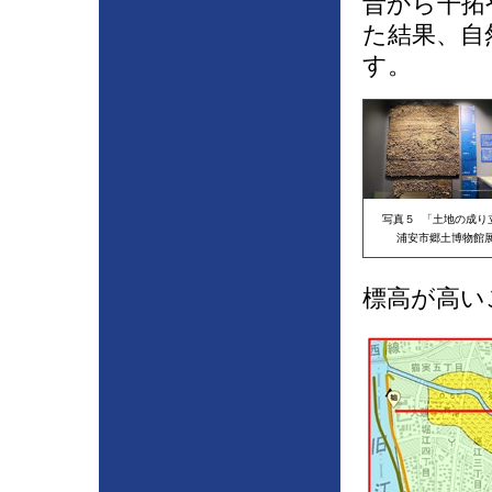
昔から干拓
た結果、自
す。
写真５ 「土地の成り
浦安市郷土博物館
標高が高い