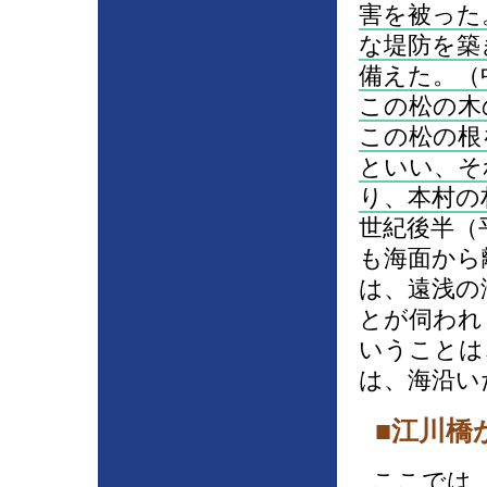
害を被った
な堤防を築
備えた。（
この松の木
この松の根
といい、そ
り、本村の
世紀後半（
も海面から
は、遠浅の
とが伺われ
いうことは
は、海沿い
■江川橋
ここでは、