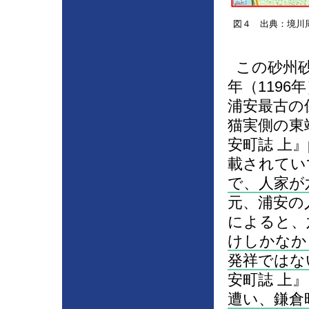
図４ 出典：境川
この砂州砂
年（119
浦安最古の
猫実側の東
安町誌 上
載されてい
で、人家が
元、浦安の
によると、
けしかなか
発祥ではな
安町誌 上』
遭い、鎌倉