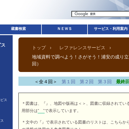
蔵書検索
ＮＥＷＳ
サービス・利用案内
ビス
トップ
レファレンスサービス
地域資料で調べよう！さがそう！浦安の成り立
回）
＜全４回＞
第１回
第２回
第３回
最終
ービス
＊図書は、『』、地図や版画は＜＞、図書に収録されてい
用部分は
で表示しています。
ビス
＊文中の『』で表示されている図書のリストは、こちらか