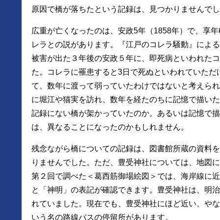
原因で橋が落ちたという記録は、見つかりませんでし
広重が亡くなったのは、安政5年（1858年）で、享年
レラとの説があります。『江戸のコレラ騒動』による
被害が出た３年後の安政５年に、即死病といわれたコ
た。コレラに罹患すると3日で死ぬといわれていただ
て、数年に渡って弱っていたわけではないと考えられ
に堀江や猫実を訪れ、数年を経たのちに記憶で描いた
記録にない橋が架かっていたのか。あるいは記憶で描
は、異なることになったのかもしれません。
残念ながら橋についての記録は、図書館所蔵の資料を
りませんでした。ただ、豊受神社については、地図に
第２回で調べた＜葛西筋御場絵図＞では、海岸線に近
と「神明」の表記が確認できます。豊受神社は、明治
れていました。現在でも、豊受神社にほど近い、やな
いう名の路線バスの停留所があります。