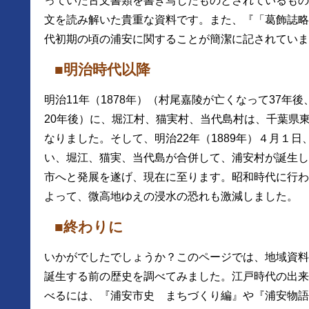
っていた古文書類を書き写したものとされているもの
文を読み解いた貴重な資料です。また、『「葛飾誌略
代初期の頃の浦安に関することが簡潔に記されていま
■明治時代以降
明治11年（1878年）（村尾嘉陵が亡くなって37年
20年後）に、堀江村、猫実村、当代島村は、千葉県
なりました。そして、明治22年（1889年）４月１
い、堀江、猫実、当代島が合併して、浦安村が誕生し
市へと発展を遂げ、現在に至ります。昭和時代に行わ
よって、微高地ゆえの浸水の恐れも激減しました。
■終わりに
いかがでしたでしょうか？このページでは、地域資料
誕生する前の歴史を調べてみました。江戸時代の出来
べるには、『浦安市史 まちづくり編』や『浦安物語