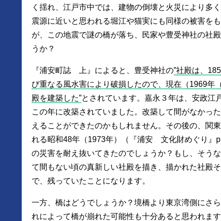
く揺れ、江戸市中では、建物の倒壊と火災により多く
震源に近いと思われる堀江や猫実にも同様の被害をも
が、この地震で謎の橋が落ち、民家や豊受神社の社殿
うか？
『浦安町誌 上』によると、豊受神社の
社殿は、18
び重なる風水害により破損したので、現在（1969年
殿を建築した
とされています。嘉永３年は、安政江
この年に改築されていました。改築して間がなかった
えることができたのかもしれません。その後の、関東
れる昭和48年（1973年）（『浦安 文化財めぐり』p
の災害を耐え抜いてきたのでしょうか？もし、そうな
て間もない頃の真新しい社殿を描き、描かれた社殿そ
で、残っていたことになります。
一方、橋はどうでしょうか？境橋より東京湾側にさら
れによって橋が崩れた可能性も十分あると思われます