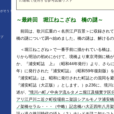
の連載で使用する参考図書リスト
さがそう！
～最終回 堀江ねこざね 橋の謎～
前回は、歌川広重の＜名所江戸百景＞に収録されて
ップ
橋の謎について調べ始めました。橋の謎は、解けるの
＜堀江ねこざね＞で一番手前に描かれている橋は、
りから明治の初めにかけて、境橋より東京湾側に橋が
か、『浦安町誌 上』（昭和44年発行）より、さらに
年）に発行された『浦安町誌』（昭和59年復刻版）
『浦安町誌』は、昭和に発行された町誌との混同を避
『浦安町誌（大正版）』とします。）p.236に、境
述が、
境川ハ町ノ中央ヲ流ルタメニ堀江及猫實ヲ区
アリ江戸川ニ近ク町役場前ニ架設シアルモノヲ浦安橋
ノ架橋セラル・・・（中略）記念橋ハ大正四年八月架
設ハ遠ク徳川時代の頃ト（？）ナレドモ詳ニ知ルコト