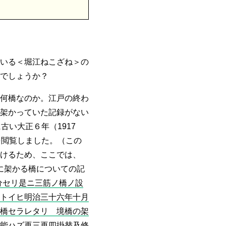
いる＜堀江ねこざね＞の
でしょうか？
何橋なのか。江戸の終わ
架かっていた記録がない
古い大正６年（1917
を閲覧しました。（この
けるため、ここでは、
川に架かる橋についての記
分セリ是ニ三筋ノ橋ノ設
トイヒ明治三十六年十月
橋セラレタリ 境橋の架
能ハズ再三再四掛替及修