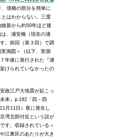
り、境橋の部分を簡単に
ことはわからない。三度
維新から約50年ほど後
橋は、浦安橋（現在の浦
す。前回（第３回）で調
場実測図＞（以下、実測
７年後に発行された『浦
架けられていなかったの
安政江戸大地震が起こっ
来』p.192「四－四
11月11日）夜に発生し
京湾北部付近という説が
です。収録されている＜
や江東区のあたりが大き