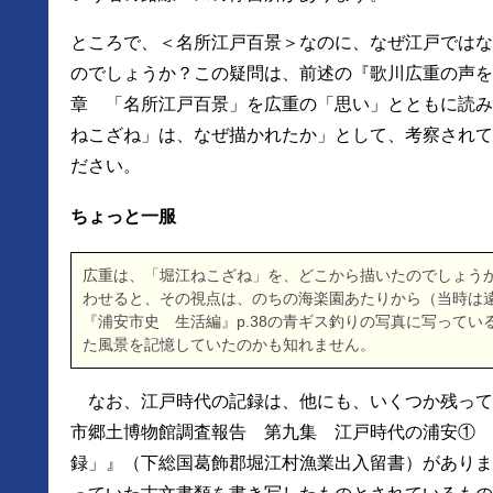
ところで、＜名所江戸百景＞なのに、なぜ江戸ではな
のでしょうか？この疑問は、前述の『歌川広重の声を聴く
章 「名所江戸百景」を広重の「思い」とともに読み
ねこざね」は、なぜ描かれたか」として、考察されて
ださい。
ちょっと一服
広重は、「堀江ねこざね」を、どこから描いたのでしょう
わせると、その視点は、のちの海楽園あたりから（当時は
『浦安市史 生活編』p.38の青ギス釣りの写真に写ってい
た風景を記憶していたのかも知れません。
なお、江戸時代の記録は、他にも、いくつか残って
市郷土博物館調査報告 第九集 江戸時代の浦安① 
録」』（下総国葛飾郡堀江村漁業出入留書）がありま