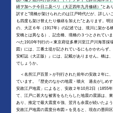
繕ヲ加ヘテ今日ニ及ベリ（大正四年九月修繕）
とあ
訳すと”境橋が架けられたのは江戸時代だが、詳しい
も四度も架け替えたり修繕を加えた”とあります。明治
の、大正６年（1917年）の記述では、境川に架かる
安橋とは異なる）、記念橋、境橋の３つとされていま
べた1910年刊行の＜東京府従多摩川至江戸川海苔採
図）には、三番土堤が記されているにもかかわらず、
安町誌（大正版）』には、記載がありません。橋は、
でしょうか。
＜名所江戸百景＞が刊行された前年の安政２年に、
ています。『歴史のなかの地震・噴火 過去がしめす未
安政江戸地震」によると、安政２年10月2日（1855年
て、江戸に甚大な被害をもたらした地震の震源は、東
あり、推定で最大震度６強、翌月も余震が続いたよう
安政江戸地震の震度分布図＞を見ると、現在の墨田区