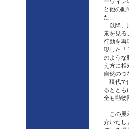
ーウィン
と他の動
た。
以降、展
景を見る
行動を再
現した「
のような
え方に相
自然のつ
現代では
るととも
全も動物
この展示
介いたし