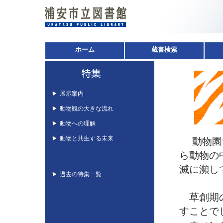
ホーム
蔵書検索
展示案内
動物観の大きな流れ
動物への理解
動物と共生する未来
動物園で
ら動物の
滅に瀕し
過去の特集一覧
草創期の
すことで