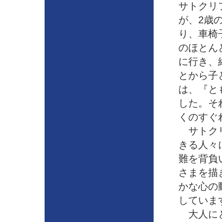
サトクリ
が、2歳
り、車椅
のほとん
に行き、
とから子
は、『と
した。そ
くのすぐ
サトクリ
きる人々
難を背負
さまを描
かな心の
していま
大人にと