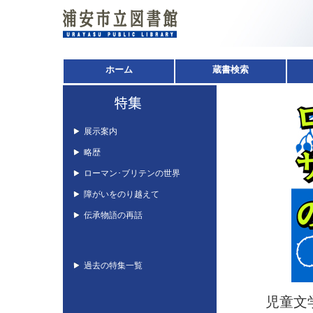
ホーム
蔵書検索
展示案内
略歴
ローマン･ブリテンの世界
障がいをのり越えて
伝承物語の再話
過去の特集一覧
児童文学