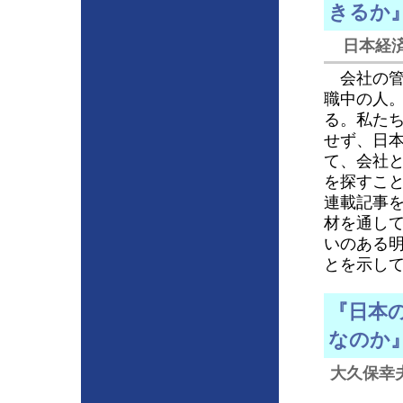
きるか
日本経済
会社の管
職中の人
る。私た
せず、日
て、会社
を探すこ
連載記事
材を通し
いのある
とを示し
『日本
なのか
大久保幸