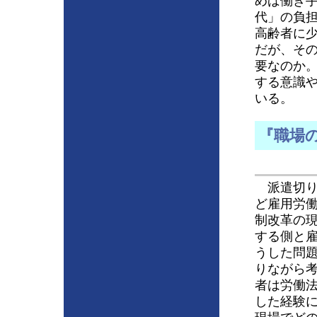
めば働き
代」の負
高齢者に
だが、そ
要なのか
する意識
いる。
『職場
派遣切り
ど雇用労
制改革の
する側と
うした問
りながら
者は労働
した経験