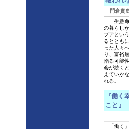
報われ
門倉貴史
一生懸命
の暮らし
プアとい
るととも
った人々
り、富裕
陥る可能
会が続く
えていか
れる。
『働く
こと』
「働く」