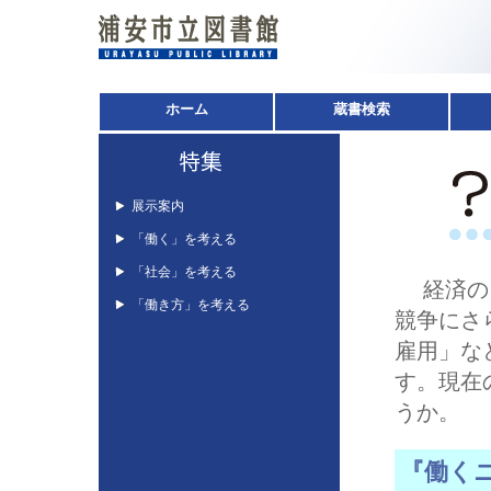
ホーム
蔵書検索
展示案内
「働く」を考える
「社会」を考える
経済のグ
「働き方」を考える
競争にさ
雇用」な
す。現在
うか。
『働く