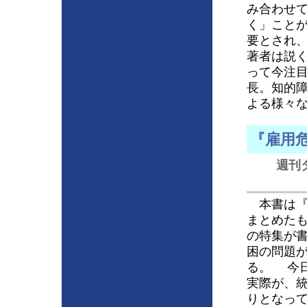
み合わせ
く」こと
要とされ
著者は説
って今注
長。知的障
よる様々
『雇用
週刊
本書は『
まとめた
の特集が
困の問題
る。 今
実際が、
りとなっ