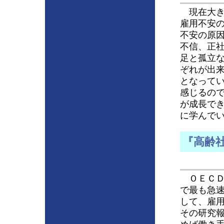
現在大き
雇用不安
不安の原
不信、正
足と孤立
ぞれが出
となって
感じるの
が成長で
に学んで
『高齢
ＯＥＣＤ
で最も急
して、雇
その研究