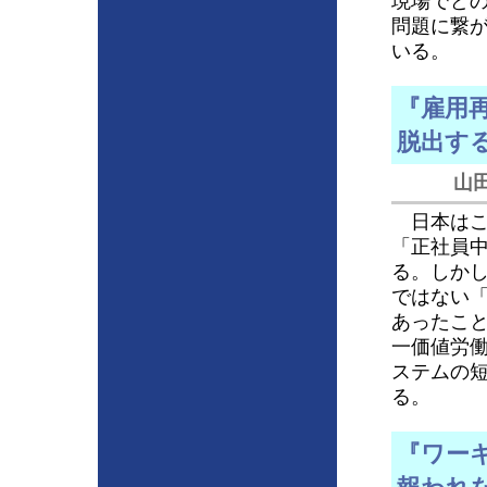
現場でど
問題に繋
いる。
『雇用
脱出す
山
日本はこ
「正社員
る。しか
ではない
あったこ
一価値労
ステムの
る。
『ワー