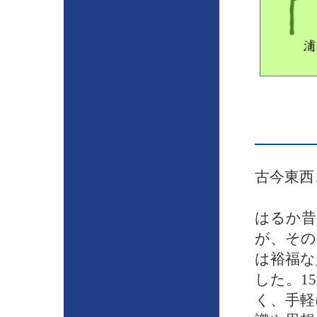
古今東西
はるか昔
が、その
は裕福な
した。1
く、手軽