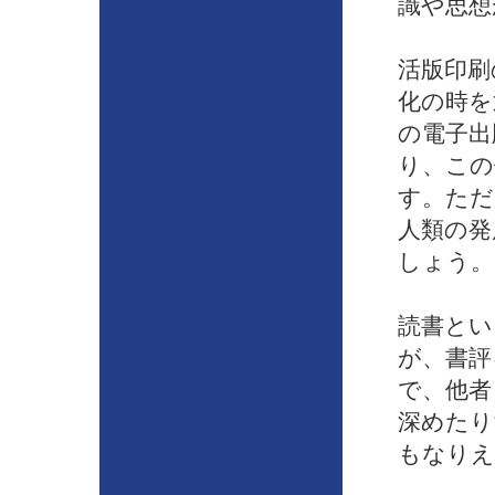
識や思想
活版印刷
化の時を
の電子出
り、この
す。ただ
人類の発
しょう。
読書とい
が、書評
で、他者
深めたり
もなりえ