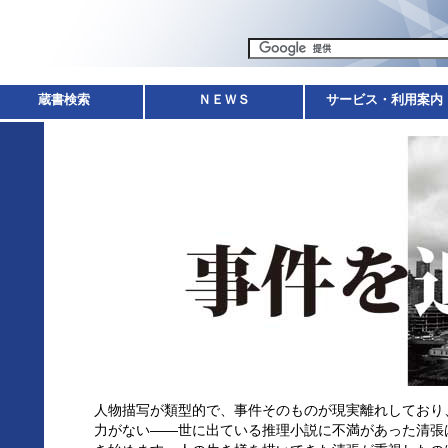
蔵書検索
ＮＥＷＳ
サービス・利用案内
人物描写が類型的で、事件そのものが現実離れしており
力がない――世に出ている推理小説に不満があった清張