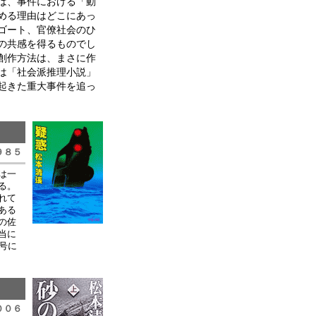
は、事件における「動
める理由はどこにあっ
ゴート、官僚社会のひ
の共感を得るものでし
創作方法は、まさに作
は「社会派推理小説」
起きた重大事件を追っ
９８５
は一
る。
れて
ある
の佐
当に
号に
００６