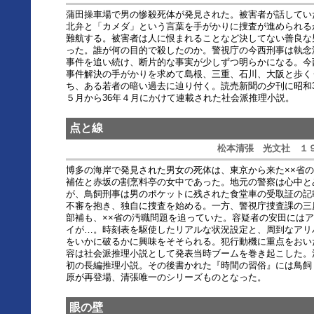
蒲田操車場で男の惨殺死体が発見された。被害者が話してい
北弁と「カメダ」という言葉を手がかりに捜査が進められる
難航する。被害者は人に恨まれることなど決してない善良な
った。誰が何の目的で殺したのか。警視庁の今西刑事は執念
事件を追い続け、断片的な事実が少しずつ明らかになる。今
事件解決の手がかりを求めて島根、三重、石川、大阪と歩く
ち、ある若者の暗い過去に辿り付く。読売新聞の夕刊に昭和3
５月から36年４月にかけて連載された社会派推理小説。
点と線
松本清張 光文社 １
博多の海岸で発見された男女の死体は、東京から来た××省
補佐と赤坂の割烹料亭の女中であった。地元の警察は心中と
が、鳥飼刑事は男のポケットに残された食堂車の受取証の記
不審を抱き、独自に捜査を始める。一方、警視庁捜査課の三
部補も、××省の汚職問題を追っていた。容疑者の安田には
イが…。時刻表を駆使したリアルな状況設定と、周到なアリ
をいかに破るかに興味をそそられる。犯行動機に重点をおい
容は社会派推理小説として発表当時ブームを巻き起こした。
初の長編推理小説。その後書かれた『時間の習俗』には鳥飼
原が再登場、清張唯一のシリーズものとなった。
眼の壁