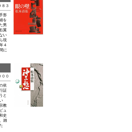
９８３
手形
細を
た男
右翼
ない
ら現
年４
間に
０００
の依
行証
うと
い
宗教
ビュ
和史
、雑
た