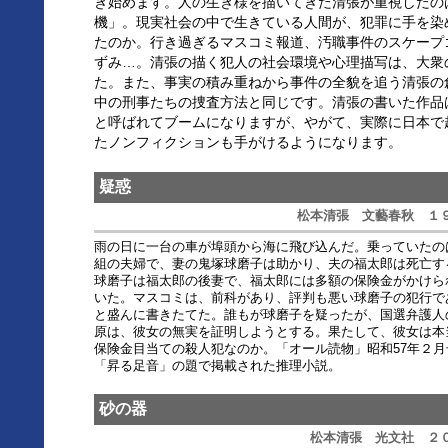
き始めます。人の生き様を描いてきた清張が重視したの
機」。現実社会の中で生きている人間が、犯罪に手を染
たのか。行き過ぎるマスコミ報道、汚職事件のスケープ
ずみ…。清張の描く犯人の社会環境や心理描写は、大衆
た。また、事実の積み重ねから事件の全貌を追う清張の
中の刑事たちの捜査方法と同じです。清張の書いた作品
と呼ばれてブームになりますが、やがて、実際に日本で
たノンフィクションも手がけるようになります。
疑惑
松本清張 文藝春秋 １
雨の日に一台の車が埠頭から海に飛び込んだ。乗っていたの
組の夫婦で、妻の鬼塚球磨子は助かり、夫の福太郎は死亡す
球磨子は福太郎の後妻で、福太郎には多額の保険金がかけら
いた。マスコミは、前科があり、評判も悪い球磨子の犯行で
と盛んに書きたてた。誰もが球磨子を疑ったが、国選弁護人
原は、彼女の無実を証明しようとする。果たして、彼女は本
保険金目当ての殺人犯なのか。「オール読物」昭和57年２月
「昇る足音」の題で掲載された推理小説。
砂の器
松本清張 光文社 ２