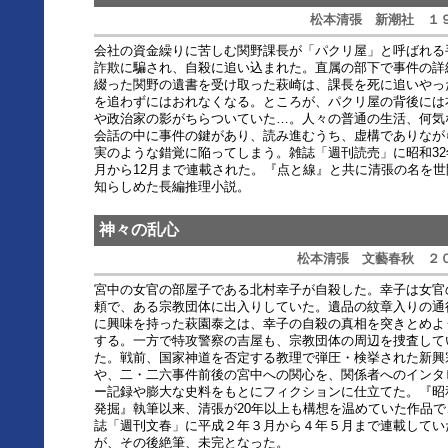
松本清張 新潮社 １
会社の資金繰りに苦しむ関野課長が「パクリ屋」と呼ばれる
詐欺に騙され、自殺に追い込まれた。直属の部下で事件の詳
綴った関野の遺書を受け取った萩崎は、課長を死に追いやっ
を追わずにはおれなくなる。ところが、パクリ屋の背後には
や政治家の影がちらついていた…。人々の普通の生活、何気
会話の中に事件の鍵があり、読み進むうち、虚構でありなが
実のような錯覚に陥ってしまう。雑誌「週刊読売」に昭和32
月から12月まで連載された。『点と線』と共に清張の名を世
知らしめた長編推理小説。
神々の乱心
松本清張 文藝春秋 ２
宮中の女官の部屋子である北村幸子が自殺した。幸子は女官
頼で、ある宗教団体に出入りしていた。遺品の紋章入りの通
に興味を持った萩園泰之は、幸子の自殺の真相を突きとめよ
する。一方で特攻警察の吉屋も、宗教団体の周辺を捜査して
た。戦前、国家神道を否定する教理で弾圧・検挙された新興
や、二・二六事件前後の宮中への関心を、関係者へのインタ
ー記録や膨大な史料をもとにフィクションに仕立てた。『昭
発掘』執筆以来、清張が20年以上も構想を温めていた作品で
誌「週刊文春」に平成２年３月から４年５月まで連載してい
が、その後絶筆、未完となった。