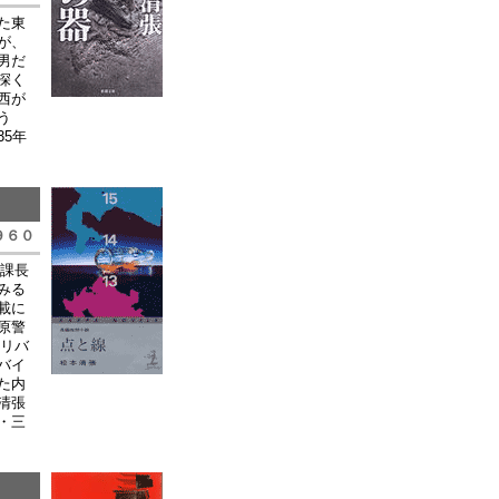
た東
が、
男だ
深く
西が
う
5年
９６０
の課長
みる
載に
原警
アリバ
バイ
た内
清張
・三