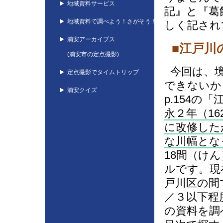
地域資料サービス
記』と『葛
地域資料で調べよう！さがそう！
しく記され
浦安アーカイブス
■江戸川
(浦安市の定点撮影)
今回は、境
定点撮影でタイムトリップ
できないか
浦安クイズ
p.154の
永２年（1
に改修した
な川幅とな
18間（け
ルです。現
戸川区の間
／３以下程
の資料を調