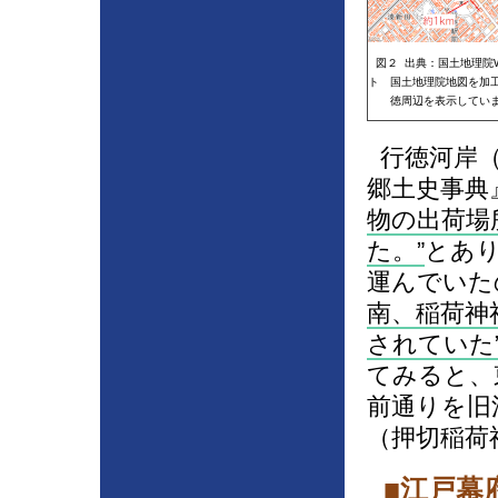
図２ 出典：国土地理院W
ト 国土地理院地図を加
徳周辺を表示してい
行徳河岸（
郷土史事典』p
物の出荷場
た。
とあ
運んでいた
南、稲荷神
されていた
てみると、
前通りを旧
（押切稲荷
■江戸幕