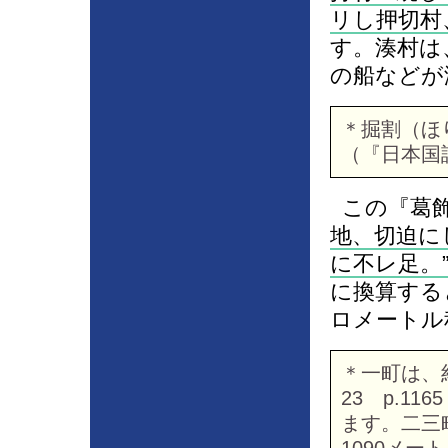
リし押切村
す。湊村は
の船などが
＊掘割（ほ
（『日本国語
この『葛飾
地、切迫に
に不レ足。
に換算する
ロメートル
＊一町は、
23 p.11
ます。二三