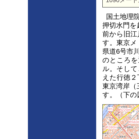
1090メー
国土地理院
押切水門を
前から旧江
す。東京メ
県道6号市
のところを
ル。そして
えた行徳２
東京湾岸（
す。（下の