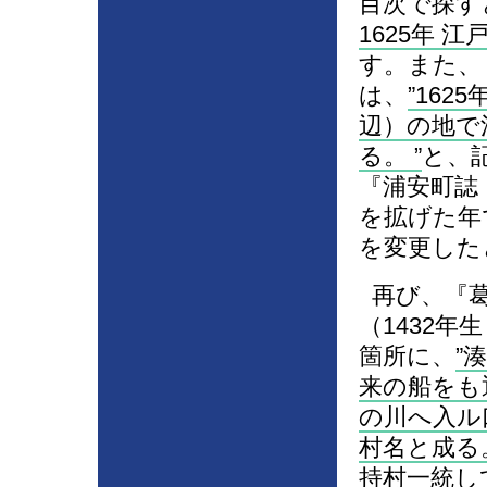
目次で探すと
1625年
す。また、『
は、
162
辺）の地で
る。
と、
『浦安町誌
を拡げた年
を変更した
再び、『葛
（1432年
箇所に、
来の船をも
の川へ入ル
村名と成る
持村一統し