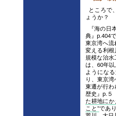
ところで、
ょうか？
『海の日本
典』p.40
東京湾へ流
変える利根
規模な治水
は、60年
ようになる
り、東京湾
東遷が行わ
歴史』p.
た耕地にか
こと
であ
荒川、太日